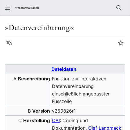
Such
»Datenvereinbarung«
Sprache
Beo
Dateidaten
A
Beschreibung
Funktion zur interaktiven
Datenvereinbarung
einschließlich angepasster
Fusszeile
B
Version
v250826r1
C
Herstellung
CAI
: Coding und
Dokumentation,
Olaf Langmack
: